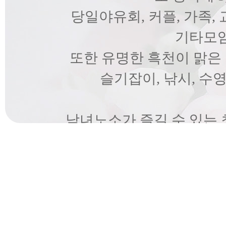
당일야유회, 커플, 가족, 
기타모임
또한 유명한 흑천이 맑은 
슬기잡이, 낚시, 수
남녀노소가 즐길 수 있는
이드], 풀빌라, 잔
중형세미나실등 위락 시설
아름다운 자연 속에서 맛