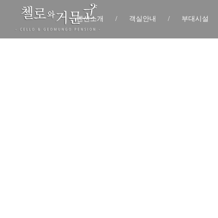
펜션소개
/
객실안내
/
부대시설