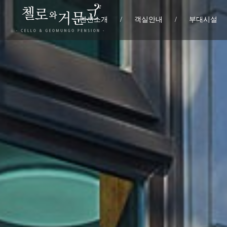
펜션소개
/
객실안내
/
부대시설