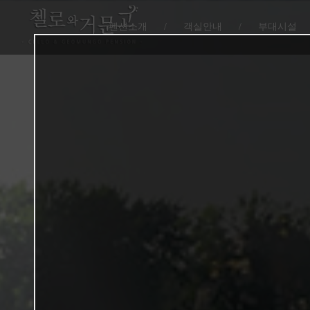
펜션소개
/
객실안내
/
부대시설