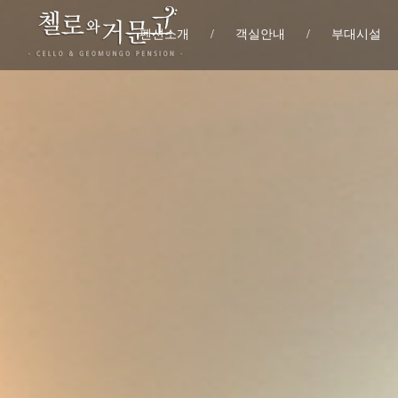
펜션소개
/
객실안내
/
부대시설